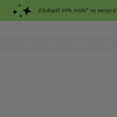
Zdobądź
20%
zniżki*
na swoje p