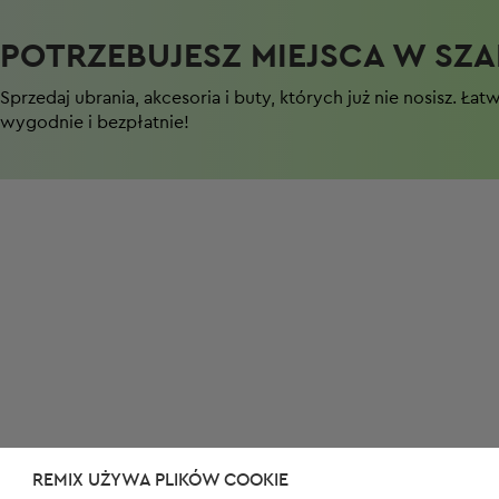
POTRZEBUJESZ MIEJSCA W SZAF
Sprzedaj ubrania, akcesoria i buty, których już nie nosisz. Łat
wygodnie i bezpłatnie!
REMIX UŻYWA PLIKÓW COOKIE