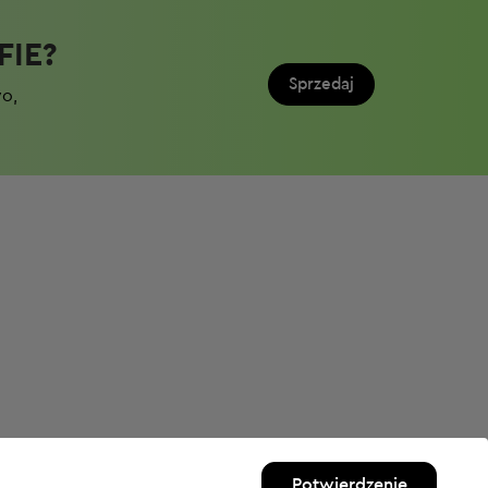
IE?​
Sprzedaj
wo,
Potwierdzenie