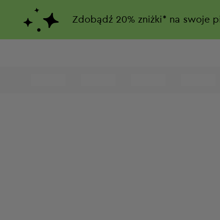
Zdobądź
20%
zniżki*
na swoje p