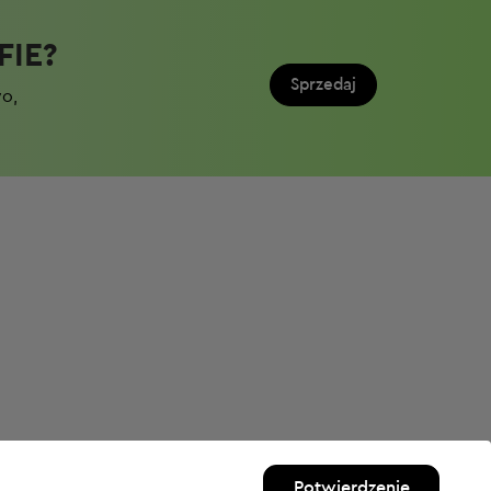
IE?​
Sprzedaj
wo,
Potwierdzenie