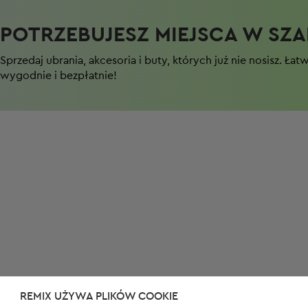
POTRZEBUJESZ MIEJSCA W SZAF
Sprzedaj ubrania, akcesoria i buty, których już nie nosisz. Łat
wygodnie i bezpłatnie!
REMIX UŻYWA PLIKÓW COOKIE