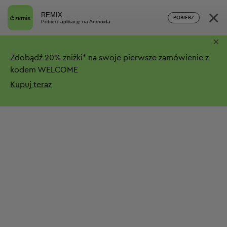
×
REMIX
POBIERZ
Pobierz aplikację na Androida
×
Zdobądź
20%
zniżki*
na swoje pierwsze zamówienie z
kodem WELCOME
Kupuj teraz