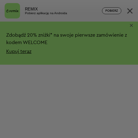
×
REMIX
POBIERZ
Pobierz aplikację na Androida
×
Zdobądź
20%
zniżki*
na swoje pierwsze zamówienie z
kodem WELCOME
Kupuj teraz