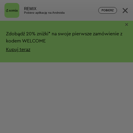
×
REMIX
POBIERZ
Pobierz aplikację na Androida
×
Zdobądź
20%
zniżki*
na swoje pierwsze zamówienie z
kodem WELCOME
Kupuj teraz