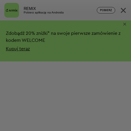
×
REMIX
POBIERZ
Pobierz aplikację na Androida
×
Zdobądź
20%
zniżki*
na swoje pierwsze zamówienie z
kodem WELCOME
Kupuj teraz