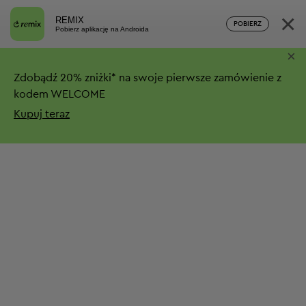
×
REMIX
POBIERZ
Pobierz aplikację na Androida
×
Zdobądź
20%
zniżki*
na swoje pierwsze zamówienie z
kodem WELCOME
Kupuj teraz