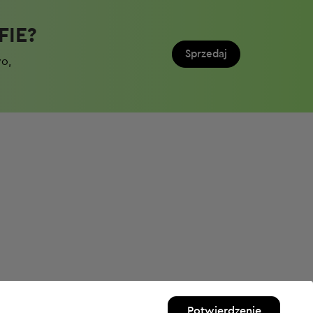
IE?​
Sprzedaj
wo,
Potwierdzenie