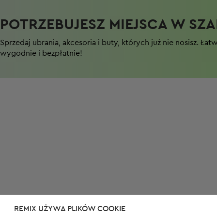
POTRZEBUJESZ MIEJSCA W SZAF
Sprzedaj ubrania, akcesoria i buty, których już nie nosisz. Łat
wygodnie i bezpłatnie!
REMIX UŻYWA PLIKÓW COOKIE