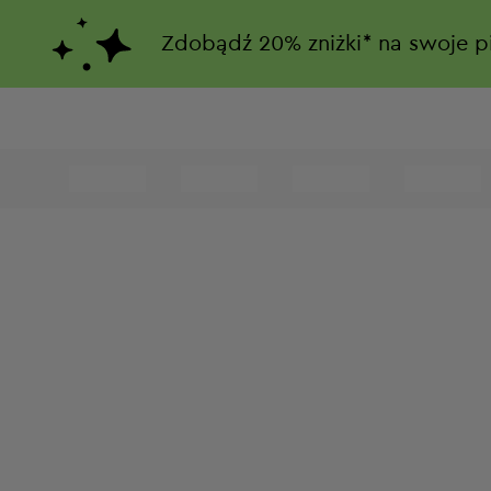
Zdobądź
20%
zniżki*
na swoje p