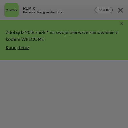
×
REMIX
POBIERZ
Pobierz aplikację na Androida
×
Zdobądź
20%
zniżki*
na swoje pierwsze zamówienie z
kodem WELCOME
Kupuj teraz