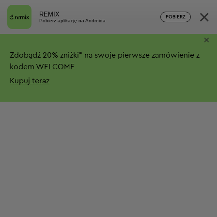
×
REMIX
POBIERZ
Pobierz aplikację na Androida
×
Zdobądź
20%
zniżki*
na swoje pierwsze zamówienie z
kodem WELCOME
Kupuj teraz