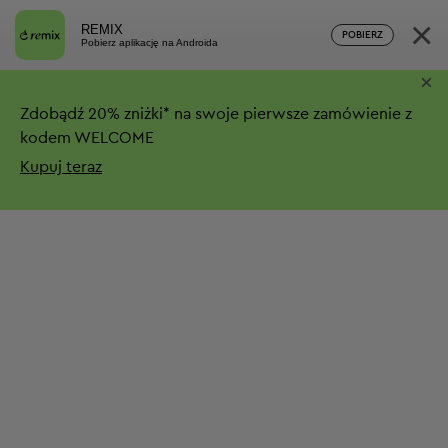
×
REMIX
POBIERZ
Pobierz aplikację na Androida
×
Zdobądź
20%
zniżki*
na swoje pierwsze zamówienie z
kodem WELCOME
Kupuj teraz