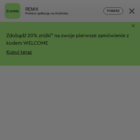
×
REMIX
POBIERZ
Pobierz aplikację na Androida
×
Zdobądź
20%
zniżki*
na swoje pierwsze zamówienie z
kodem WELCOME
Kupuj teraz