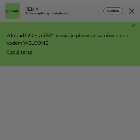
×
REMIX
POBIERZ
Pobierz aplikację na Androida
×
Zdobądź
20%
zniżki*
na swoje pierwsze zamówienie z
kodem WELCOME
Kupuj teraz