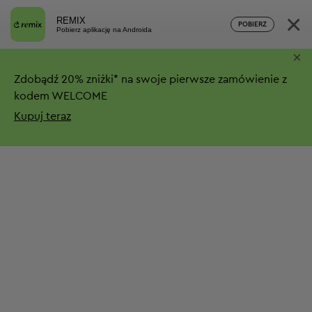
×
REMIX
POBIERZ
Pobierz aplikację na Androida
×
Zdobądź
20%
zniżki*
na swoje pierwsze zamówienie z
kodem WELCOME
Kupuj teraz