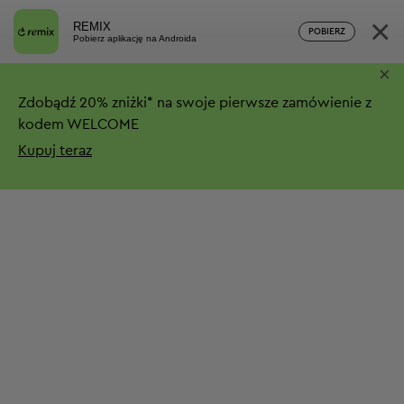
×
REMIX
POBIERZ
Pobierz aplikację na Androida
×
Zdobądź
20%
zniżki*
na swoje pierwsze zamówienie z
kodem WELCOME
Kupuj teraz