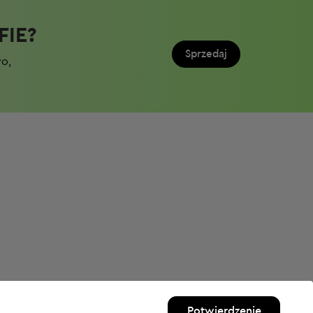
IE?​
Sprzedaj
wo,
Potwierdzenie