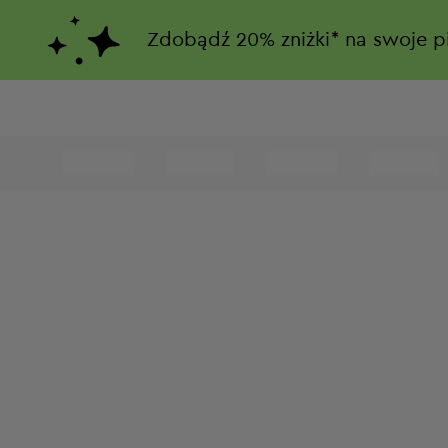
Zdobądź
20%
zniżki*
na swoje p