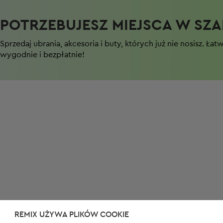
POTRZEBUJESZ MIEJSCA W SZAF
Sprzedaj ubrania, akcesoria i buty, których już nie nosisz. Łat
wygodnie i bezpłatnie!
REMIX UŻYWA PLIKÓW COOKIE