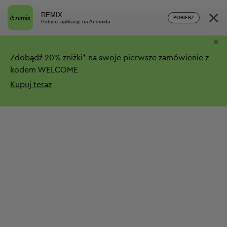
×
REMIX
POBIERZ
Pobierz aplikację na Androida
×
Zdobądź
20%
zniżki*
na swoje pierwsze zamówienie z
kodem WELCOME
Kupuj teraz