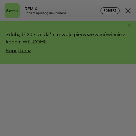
×
REMIX
POBIERZ
Pobierz aplikację na Androida
×
Zdobądź
20%
zniżki*
na swoje pierwsze zamówienie z
kodem WELCOME
Kupuj teraz