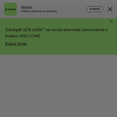
×
REMIX
POBIERZ
Pobierz aplikację na Androida
×
Zdobądź
20%
zniżki*
na swoje pierwsze zamówienie z
kodem WELCOME
Kupuj teraz