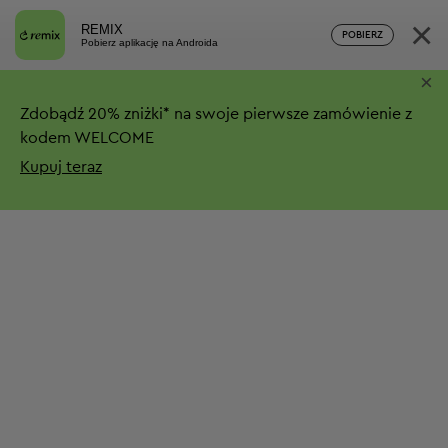
×
REMIX
POBIERZ
Pobierz aplikację na Androida
×
Zdobądź
20%
zniżki*
na swoje pierwsze zamówienie z
kodem WELCOME
Kupuj teraz