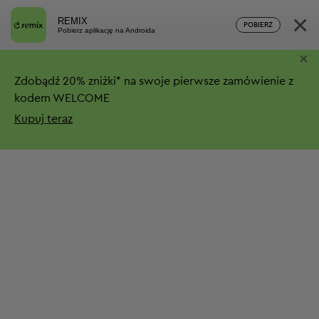
×
REMIX
POBIERZ
Pobierz aplikację na Androida
×
Zdobądź
20%
zniżki*
na swoje pierwsze zamówienie z
kodem WELCOME
Kupuj teraz