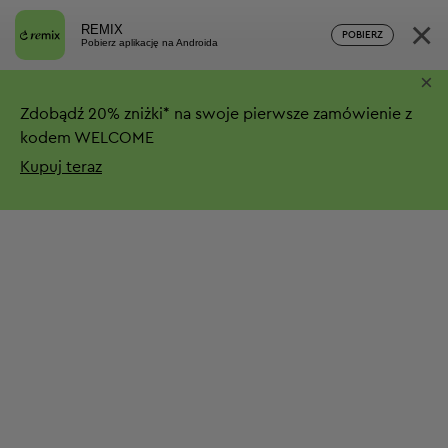
×
REMIX
POBIERZ
Pobierz aplikację na Androida
×
Zdobądź
20%
zniżki*
na swoje pierwsze zamówienie z
kodem WELCOME
Kupuj teraz