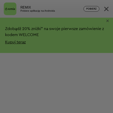
×
REMIX
POBIERZ
Pobierz aplikację na Androida
×
Zdobądź
20%
zniżki*
na swoje pierwsze zamówienie z
kodem WELCOME
Kupuj teraz