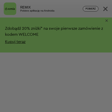
×
REMIX
POBIERZ
Pobierz aplikację na Androida
×
Zdobądź
20%
zniżki*
na swoje pierwsze zamówienie z
kodem WELCOME
Kupuj teraz