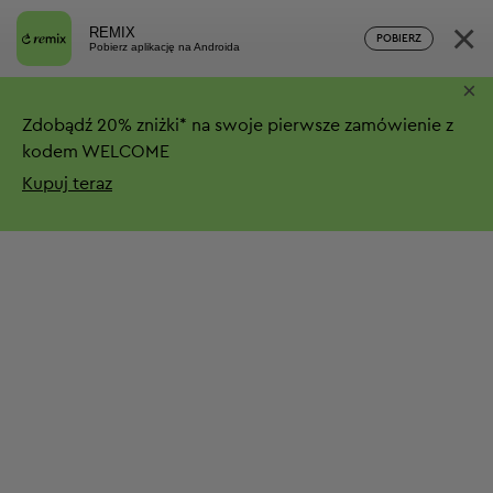
×
REMIX
POBIERZ
Pobierz aplikację na Androida
×
Zdobądź
20%
zniżki*
na swoje pierwsze zamówienie z
kodem WELCOME
Kupuj teraz