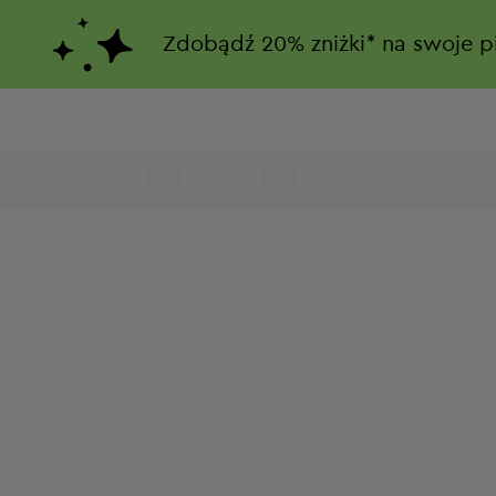
Zdobądź
20%
zniżki*
na swoje p