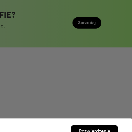
IE?​
Sprzedaj
wo,
Potwierdzenie