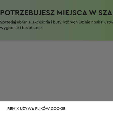
POTRZEBUJESZ MIEJSCA W SZAF
Sprzedaj ubrania, akcesoria i buty, których już nie nosisz. Łat
wygodnie i bezpłatnie!
REMIX UŻYWA PLIKÓW COOKIE