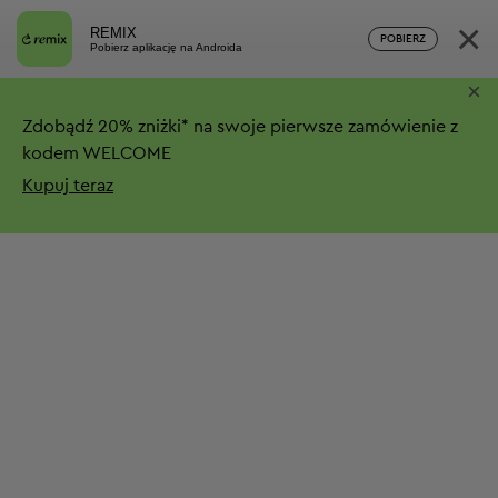
×
REMIX
POBIERZ
Pobierz aplikację na Androida
×
Zdobądź
20%
zniżki*
na swoje pierwsze zamówienie z
kodem WELCOME
Kupuj teraz