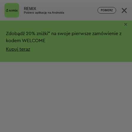
×
REMIX
POBIERZ
Pobierz aplikację na Androida
×
Zdobądź
20%
zniżki*
na swoje pierwsze zamówienie z
kodem WELCOME
Kupuj teraz