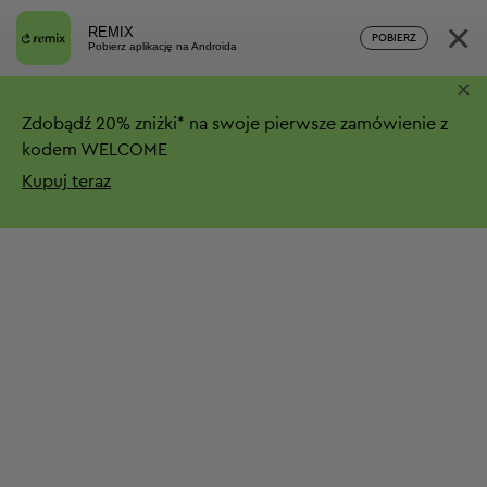
×
REMIX
POBIERZ
Pobierz aplikację na Androida
×
Zdobądź
20%
zniżki*
na swoje pierwsze zamówienie z
kodem WELCOME
Kupuj teraz