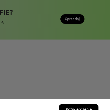
IE?​
Sprzedaj
wo,
Potwierdzenie