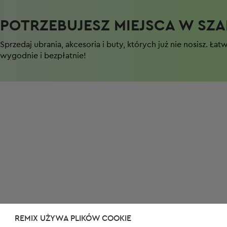
POTRZEBUJESZ MIEJSCA W SZAF
Sprzedaj ubrania, akcesoria i buty, których już nie nosisz. Łat
wygodnie i bezpłatnie!
REMIX UŻYWA PLIKÓW COOKIE