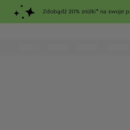
Zdobądź
20%
zniżki*
na swoje p