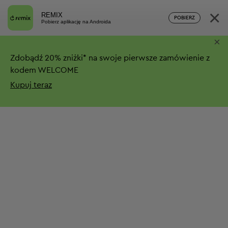
×
REMIX
POBIERZ
Pobierz aplikację na Androida
×
Zdobądź
20%
zniżki*
na swoje pierwsze zamówienie z
kodem WELCOME
Kupuj teraz