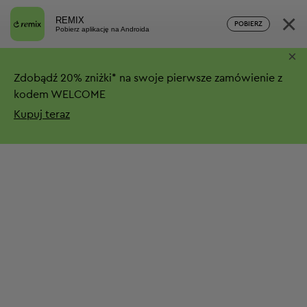
×
REMIX
POBIERZ
Pobierz aplikację na Androida
×
Zdobądź
20%
zniżki*
na swoje pierwsze zamówienie z
kodem WELCOME
Kupuj teraz