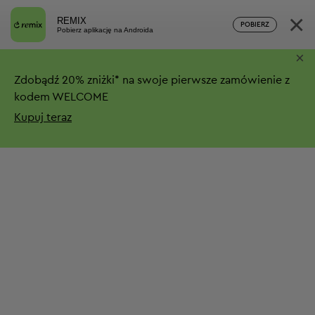
×
REMIX
POBIERZ
Pobierz aplikację na Androida
×
Zdobądź
20%
zniżki*
na swoje pierwsze zamówienie z
kodem WELCOME
Kupuj teraz