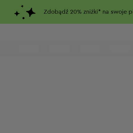
Zdobądź
20%
zniżki*
na swoje p