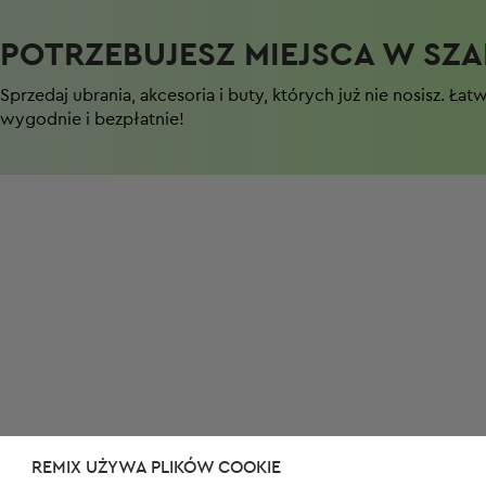
POTRZEBUJESZ MIEJSCA W SZAF
Sprzedaj ubrania, akcesoria i buty, których już nie nosisz. Łat
wygodnie i bezpłatnie!
REMIX UŻYWA PLIKÓW COOKIE