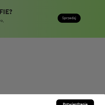
IE?​
Sprzedaj
wo,
Potwierdzenie