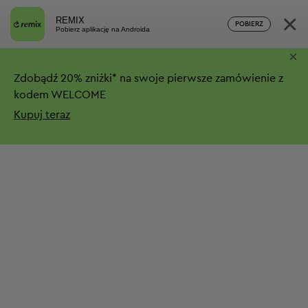
×
REMIX
POBIERZ
Pobierz aplikację na Androida
×
Zdobądź
20%
zniżki*
na swoje pierwsze zamówienie z
kodem WELCOME
Kupuj teraz