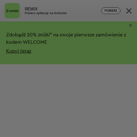
×
REMIX
POBIERZ
Pobierz aplikację na Androida
×
Zdobądź
20%
zniżki*
na swoje pierwsze zamówienie z
kodem WELCOME
Kupuj teraz