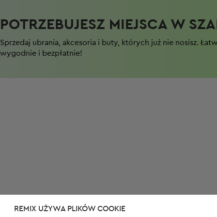
POTRZEBUJESZ MIEJSCA W SZAF
Sprzedaj ubrania, akcesoria i buty, których już nie nosisz. Łat
wygodnie i bezpłatnie!
REMIX UŻYWA PLIKÓW COOKIE