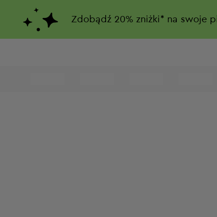
Zdobądź
20%
zniżki*
na swoje p