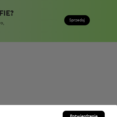
IE?​
Sprzedaj
wo,
Potwierdzenie