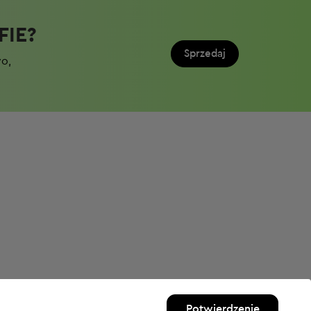
IE?​
Sprzedaj
wo,
Potwierdzenie