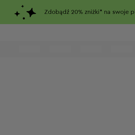
Zdobądź
20%
zniżki*
na swoje p