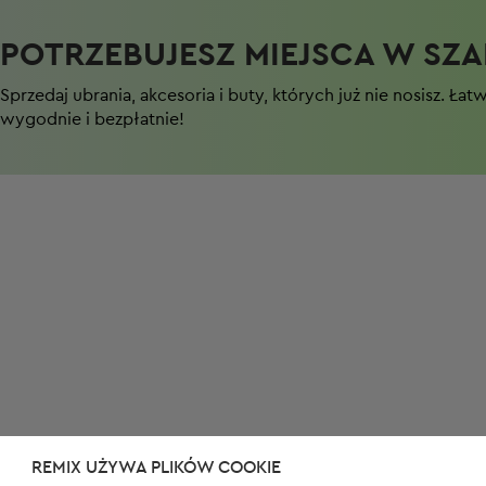
POTRZEBUJESZ MIEJSCA W SZAF
Sprzedaj ubrania, akcesoria i buty, których już nie nosisz. Łat
wygodnie i bezpłatnie!
REMIX UŻYWA PLIKÓW COOKIE