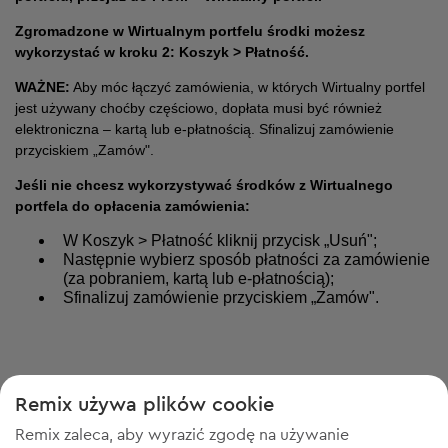
Zgromadzone w Wirtualnym portfelu środki możesz
wykorzystać w kroku 2: Koszyk > Płatność.
WAŻNE:
Aby móc łączyć zamówienia, w których Wirtualny portfel
jest używany choćby częściowo, dopłata musi być również
elektroniczna – kartą lub e-płatnością. Sfinalizuj zamówienie
przyciskiem „Zamów".
Jeśli nie chcesz wykorzystywać środków z Wirtualnego
portfela do opłacenia zamówienia:
W Koszyk > Płatność kliknij przycisk „Usuń";
Następnie wybierz sposób płatności za zamówienie
(za pobraniem, kartą lub e-płatnością);
Sfinalizuj zamówienie przyciskiem „Zamów".
Remix używa plików cookie
Remix zaleca, aby wyrazić zgodę na używanie