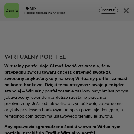
×
REMIX
POBIERZ
Pobierz aplikację na Androida
WIRTUALNY PORTFEL
Wirtualny portfel daje Ci możliwość wskazania, że w
przypadku zwrotu towaru chcesz otrzymać kwotę za
zwrócony artykuł/artykuły na swój Wirtualny portfel, zamiast
na konto bankowe. Dzięki temu otrzymasz swoje pieniądze
szybciej
– Wirtualny portfel zostanie zasilony natychmiast po tym,
jak zwrócony towar do nas dotrze i zostanie przez nas
przetworzony. Jeśli jednak wolisz otrzymać kwotę za zwrócone
artykuły przelewem bankowym, ta opcja pozostaje dostępna, a
remixshop.com dotrzyma ustawowego terminu jej zwrotu.
Aby sprawdzić zgromadzone środki w swoim Wirtualnym
portfelu, przejdź do Profil > Wirtualny portfel.