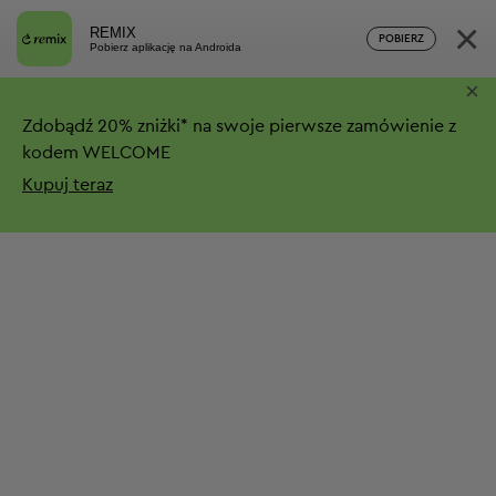
×
REMIX
POBIERZ
Pobierz aplikację na Androida
×
Zdobądź
20%
zniżki*
na swoje pierwsze zamówienie z
kodem WELCOME
Kupuj teraz