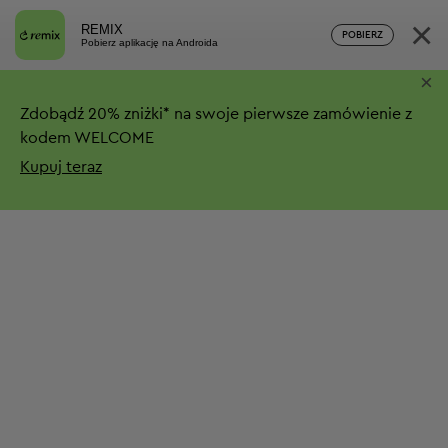
×
REMIX
POBIERZ
Pobierz aplikację na Androida
×
Zdobądź
20%
zniżki*
na swoje pierwsze zamówienie z
kodem WELCOME
Kupuj teraz