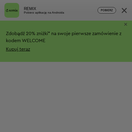
×
REMIX
POBIERZ
Pobierz aplikację na Androida
×
Zdobądź
20%
zniżki*
na swoje pierwsze zamówienie z
kodem WELCOME
Kupuj teraz