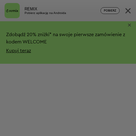
×
REMIX
POBIERZ
Pobierz aplikację na Androida
×
Zdobądź
20%
zniżki*
na swoje pierwsze zamówienie z
kodem WELCOME
Kupuj teraz