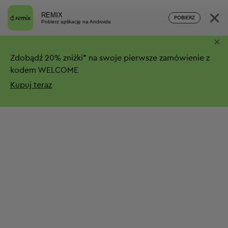
×
REMIX
POBIERZ
Pobierz aplikację na Androida
×
Zdobądź
20%
zniżki*
na swoje pierwsze zamówienie z
kodem WELCOME
Kupuj teraz