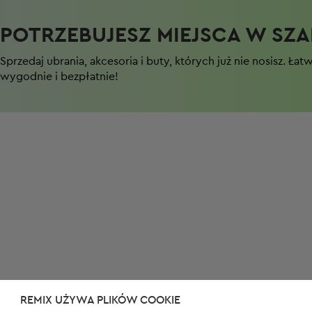
POTRZEBUJESZ MIEJSCA W SZAF
Sprzedaj ubrania, akcesoria i buty, których już nie nosisz. Łat
wygodnie i bezpłatnie!
REMIX UŻYWA PLIKÓW COOKIE