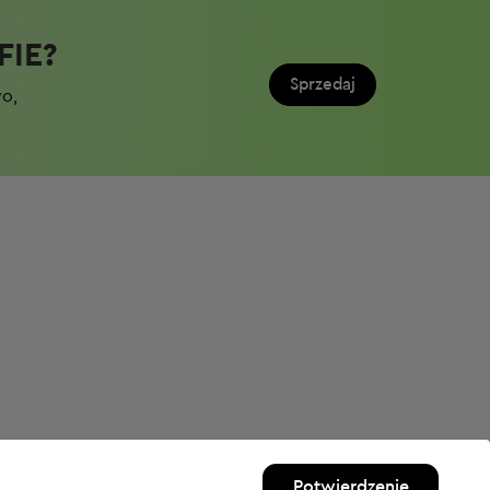
IE?​
Sprzedaj
wo,
Potwierdzenie