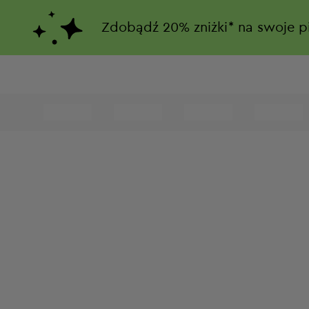
Zdobądź
20%
zniżki*
na swoje p