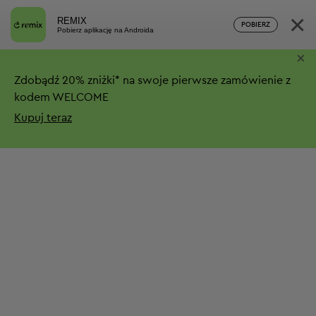
×
REMIX
POBIERZ
Pobierz aplikację na Androida
×
Zdobądź
20%
zniżki*
na swoje pierwsze zamówienie z
kodem WELCOME
Kupuj teraz