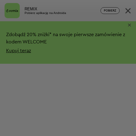
×
REMIX
POBIERZ
Pobierz aplikację na Androida
×
Zdobądź
20%
zniżki*
na swoje pierwsze zamówienie z
kodem WELCOME
Kupuj teraz