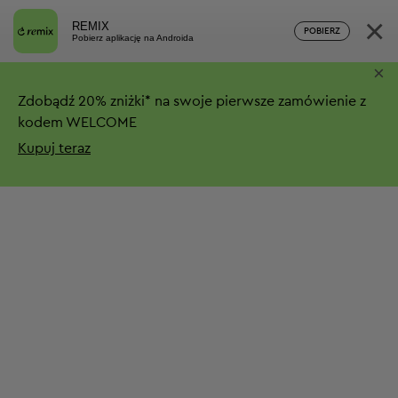
×
REMIX
POBIERZ
Pobierz aplikację na Androida
×
Zdobądź
20%
zniżki*
na swoje pierwsze zamówienie z
kodem WELCOME
Kupuj teraz