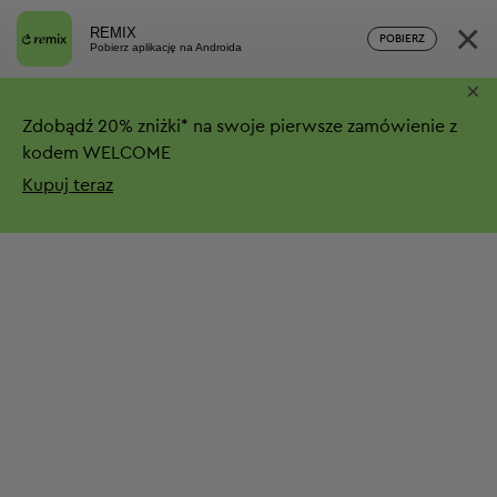
×
REMIX
POBIERZ
Pobierz aplikację na Androida
×
Zdobądź
20%
zniżki*
na swoje pierwsze zamówienie z
kodem WELCOME
Kupuj teraz