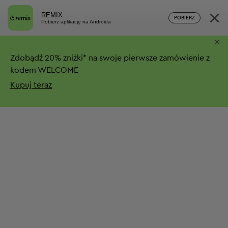
×
REMIX
POBIERZ
Pobierz aplikację na Androida
×
Zdobądź
20%
zniżki*
na swoje pierwsze zamówienie z
kodem WELCOME
Kupuj teraz